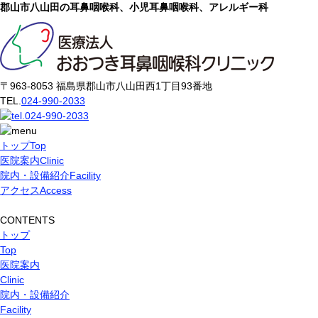
郡山市八山田の耳鼻咽喉科、小児耳鼻咽喉科、アレルギー科
〒963-8053 福島県郡山市八山田西1丁目93番地
TEL.
024-990-2033
トップ
Top
医院案内
Clinic
院内・設備紹介
Facility
アクセス
Access
CONTENTS
トップ
Top
医院案内
Clinic
院内・設備紹介
Facility