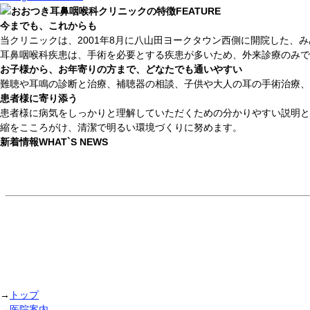
おおつき耳鼻咽喉科クリニックの特徴
FEATURE
今までも、これからも
当クリニックは、2001年8月に八山田ヨークタウン西側に開院した、
耳鼻咽喉科疾患は、手術を必要とする疾患が多いため、外来診療のみで
お子様から、お年寄りの方まで、どなたでも通いやすい
難聴や耳鳴の診断と治療、補聴器の相談、子供や大人の耳の手術治療、
患者様に寄り添う
患者様に病気をしっかりと理解していただくための分かりやすい説明と
縮をこころがけ、清潔で明るい環境づくりに努めます。
新着情報
WHAT`S NEWS
→
トップ
→
医院案内